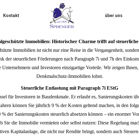
Kontakt
über uns
geschützte Immobilien: Historischer Charme trifft auf steuerliche 
ützte Immobilien ist nicht nur eine Reise in die Vergangenheit, sonder
ank der steuerlichen Förderungen nach Paragraph 7i und 7h des Einkom
 Unternehmern und Investoren einzigartige Vorteile. Wir zeigen Ihnen,
Denkmalschutz-Immobilien lohnt.
Steuerliche Entlastung mit Paragraph 7i EStG
ssel für Investoren in Baudenkmale. Er erlaubt es, Sanierungskosten ü
 Jahren können Sie jährlich 9 % der Kosten geltend machen, in den folg
0 % der Sanierungskosten steuerlich absetzen können – ein enormer Vort
 Sie die Immobilie vermieten oder selbst nutzen: Diese Regelung mach
ktiven Kapitalanlage, die nicht nur Rendite bringt, sondern auch Steuern 